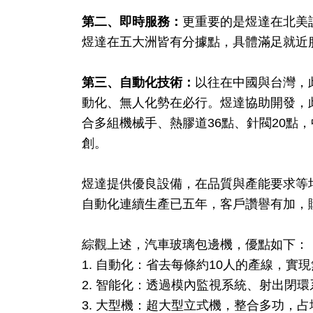
第二、即時服務：
更重要的是煜達在北美
煜達在五大洲皆有分據點，具體滿足就近
第三、自動化技術：
以往在中國與台灣，
動化、無人化勢在必行。煜達協助開發，此
合多組機械手、熱膠道36點、針閥20點
創。
煜達提供優良設備，在品質與產能要求等均
自動化連續生產已五年，客戶讚譽有加，
綜觀上述，汽車玻璃包邊機，優點如下：
1. 自動化：省去每條約10人的產線，實
2. 智能化：透過模內監視系統、射出閉
3. 大型機：超大型立式機，整合多功，