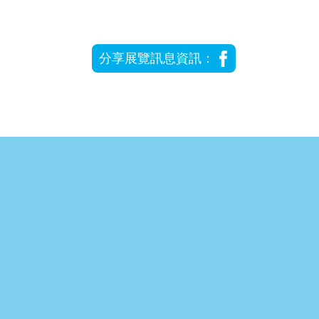
分享展覽訊息資訊：