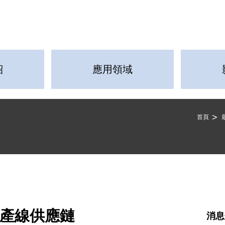
紹
應用領域
首頁
產線供應鏈
消息