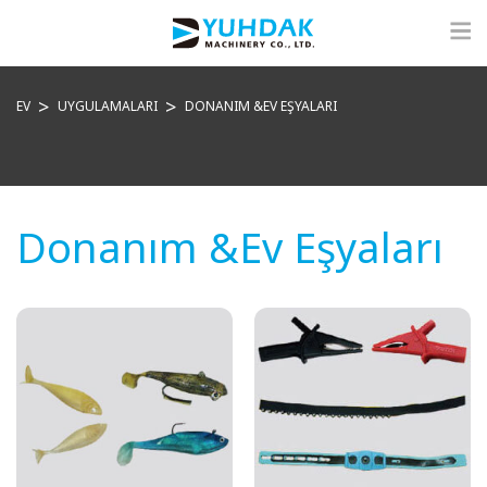
EV
UYGULAMALARI
DONANIM &EV EŞYALARI
Donanım &Ev Eşyaları