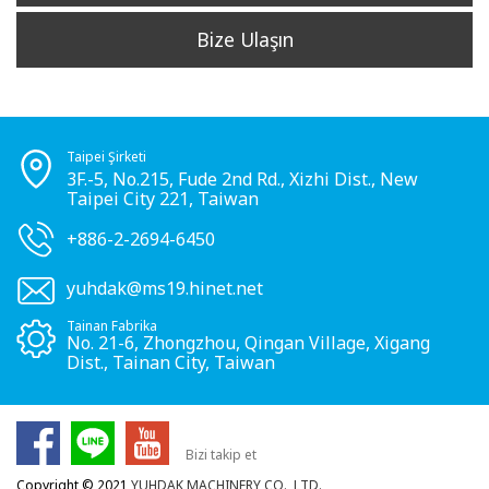
Bize Ulaşın
Taipei Şirketi
3F.-5, No.215, Fude 2nd Rd., Xizhi Dist., New
Taipei City 221, Taiwan
+886-2-2694-6450
yuhdak@ms19.hinet.net
Tainan Fabrika
No. 21-6, Zhongzhou, Qingan Village, Xigang
Dist., Tainan City, Taiwan
Bizi takip et
Copyright © 2021
YUHDAK MACHINERY CO., LTD.