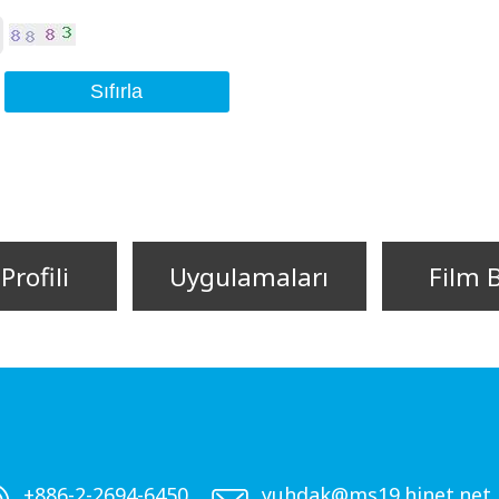
Sıfırla
Profili
Uygulamaları
Film 
+886-2-2694-6450
yuhdak@ms19.hinet.net