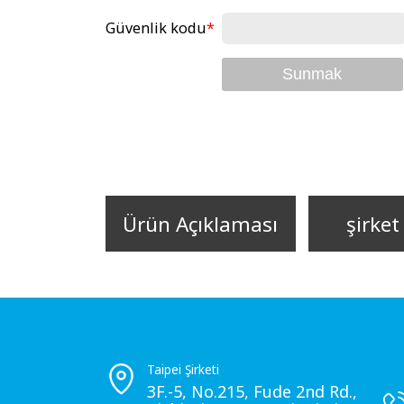
Güvenlik kodu
*
Sunmak
Ürün Açıklaması
şirket 
Taipei Şirketi
3F.-5, No.215, Fude 2nd Rd.,