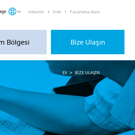
age
Haberler
Indir
Pazarlama Alanı
lm Bölgesi
Bize Ulaşın
EV
BIZE ULAŞIN