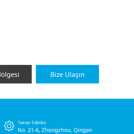
Bölgesi
Bize Ulaşın
Tainan Fabrika
No. 21-6, Zhongzhou, Qingan