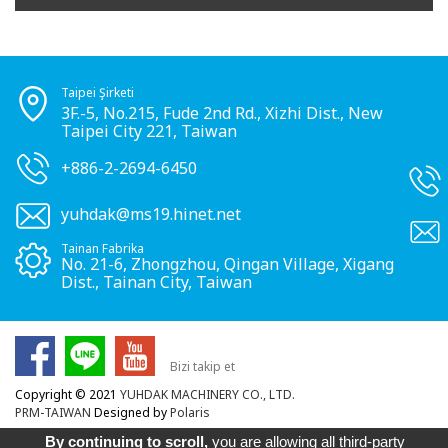
Taipei Şirketi
3F.-5, No.215, Fude 2nd Rd., Xizhi Dist., New
Taipei City 221, Taiwan
+886-2-2694-6450
yuhdak@ms19.hinet.net
Tainan Fabrika
No. 21-6, Zhongzhou, Qingan Village, Xigang
Dist., Tainan City, Taiwan
Bizi takip et
Copyright © 2021
YUHDAK MACHINERY CO., LTD.
PRM-TAIWAN
Designed by
Polaris
By continuing to scroll,
you are allowing all third-party