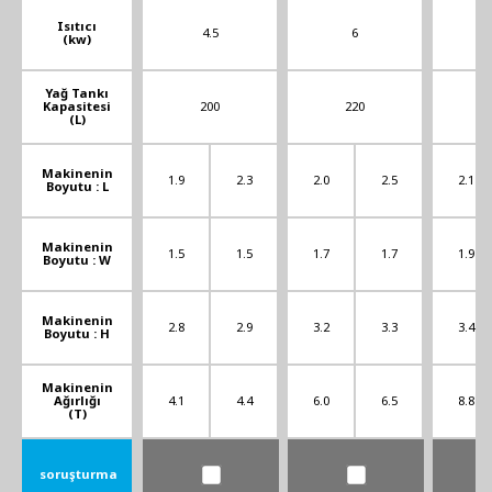
Isıtıcı
4.5
6
(kw)
Yağ Tankı
Kapasitesi
200
220
(L)
Makinenin
1.9
2.3
2.0
2.5
2.1
Boyutu : L
Makinenin
1.5
1.5
1.7
1.7
1.9
Boyutu : W
Makinenin
2.8
2.9
3.2
3.3
3.4
Boyutu : H
Makinenin
Ağırlığı
4.1
4.4
6.0
6.5
8.8
(T)
soruşturma