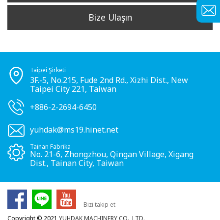
Bize Ulaşın
Taipei Şirketi
3F.-5, No.215, Fude 2nd Rd., Xizhi Dist., New
Taipei City 221, Taiwan
+886-2-2694-6450
yuhdak@ms19.hinet.net
Tainan Fabrika
No. 21-6, Zhongzhou, Qingan Village, Xigang
Dist., Tainan City, Taiwan
Bizi takip et
Copyright © 2021
YUHDAK MACHINERY CO., LTD.