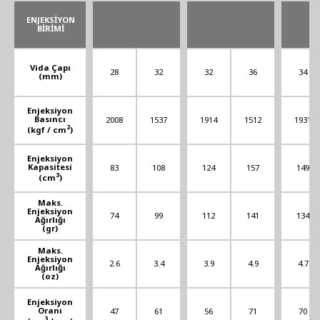
ENJEKSİYON
BİRİMİ
Vida Çapı
28
32
32
36
34
(mm)
Enjeksiyon
Basıncı
2008
1537
1914
1512
1931
2
(kgf / cm
)
Enjeksiyon
Kapasitesi
83
108
124
157
149
3
(cm
)
Maks.
Enjeksiyon
74
99
112
141
134
Ağırlığı
(gr)
Maks.
Enjeksiyon
2.6
3.4
3.9
4.9
4.7
Ağırlığı
(oz)
Enjeksiyon
Oranı
47
61
56
71
70
3