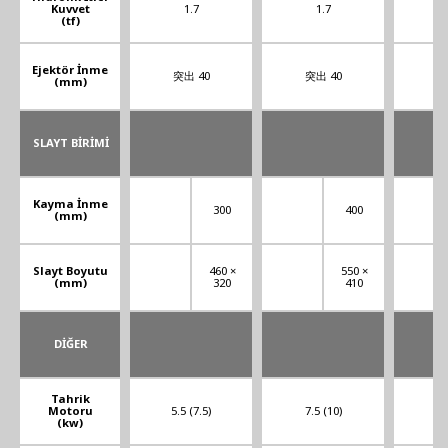
Kuvvet
1.7
1.7
(tf)
Ejektör İnme
突出 40
突出 40
突
(mm)
SLAYT BİRİMİ
Kayma İnme
300
400
(mm)
Slayt Boyutu
460 ×
550 ×
(mm)
320
410
DİĞER
Tahrik
Motoru
5.5 (7.5)
7.5 (10)
11.
(kw)