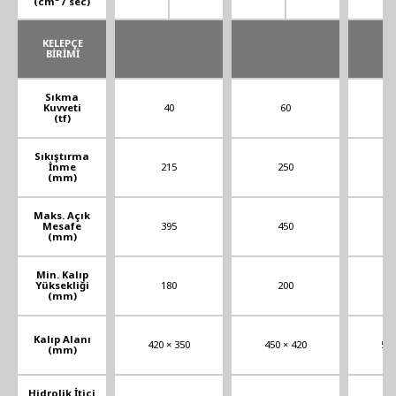
(cm
/ sec)
KELEPÇE
BİRİMİ
Sıkma
Kuvveti
40
60
(tf)
Sıkıştırma
İnme
215
250
(mm)
Maks. Açık
Mesafe
395
450
(mm)
Min. Kalıp
Yüksekliği
180
200
(mm)
Kalıp Alanı
420 × 350
450 × 420
560
(mm)
Hidrolik İtici