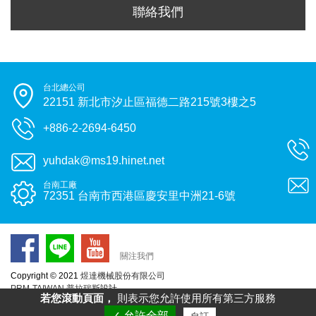
聯絡我們
台北總公司
22151 新北市汐止區福德二路215號3樓之5
+886-2-2694-6450
yuhdak@ms19.hinet.net
台南工廠
72351 台南市西港區慶安里中洲21-6號
關注我們
Copyright © 2021
煜達機械股份有限公司
PRM-TAIWAN
普拉瑞斯
設計
若您滾動頁面，
則表示您允許使用所有第三方服務
✓ 允許全部